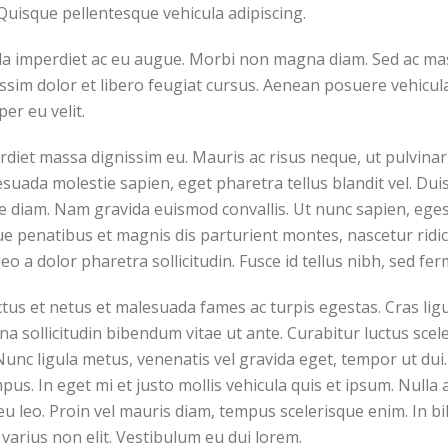
Quisque pellentesque vehicula adipiscing.
la imperdiet ac eu augue. Morbi non magna diam. Sed ac mass
issim dolor et libero feugiat cursus. Aenean posuere vehicula
per eu velit.
perdiet massa dignissim eu. Mauris ac risus neque, ut pulvin
suada molestie sapien, eget pharetra tellus blandit vel. Dui
ique diam. Nam gravida euismod convallis. Ut nunc sapien, eges
ue penatibus et magnis dis parturient montes, nascetur ridicu
eo a dolor pharetra sollicitudin. Fusce id tellus nibh, sed fe
tus et netus et malesuada fames ac turpis egestas. Cras ligul
agna sollicitudin bibendum vitae ut ante. Curabitur luctus sc
unc ligula metus, venenatis vel gravida eget, tempor ut dui. 
pus. In eget mi et justo mollis vehicula quis et ipsum. Null
eu leo. Proin vel mauris diam, tempus scelerisque enim. In 
varius non elit. Vestibulum eu dui lorem.