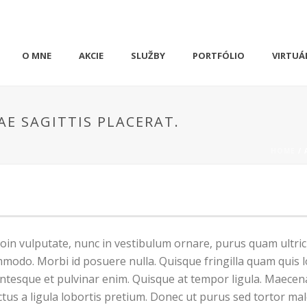
O MNE
AKCIE
SLUŽBY
PORTFÓLIO
VIRTUÁ
AE SAGITTIS PLACERAT.
HOME
/
oin vulputate, nunc in vestibulum ornare, purus quam ultric
odo. Morbi id posuere nulla. Quisque fringilla quam quis l
ellentesque et pulvinar enim. Quisque at tempor ligula. Maece
tus a ligula lobortis pretium. Donec ut purus sed tortor ma