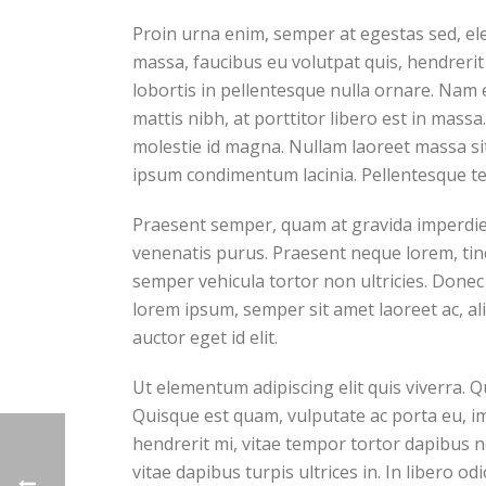
Proin urna enim, semper at egestas sed, el
massa, faucibus eu volutpat quis, hendrerit 
lobortis in pellentesque nulla ornare. Nam
mattis nibh, at porttitor libero est in mass
molestie id magna. Nullam laoreet massa sit
ipsum condimentum lacinia. Pellentesque t
Praesent semper, quam at gravida imperdiet,
venenatis purus. Praesent neque lorem, tincid
semper vehicula tortor non ultricies. Donec
lorem ipsum, semper sit amet laoreet ac, al
auctor eget id elit.
Ut elementum adipiscing elit quis viverra. 
Quisque est quam, vulputate ac porta eu, im
hendrerit mi, vitae tempor tortor dapibus 
vitae dapibus turpis ultrices in. In libero od