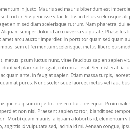
ementum in justo. Mauris sed mauris bibendum est imperdiet 
sed tortor. Suspendisse vitae lectus in tellus scelerisque al
 eget enim sed diam scelerisque rutrum. Nam pharetra, dui a
a. Aliquam semper dolor id arcu viverra vulputate. Phasellus l
 amet arcu auctor imperdiet. In porttitor quam sed quam auc
empus, sem et fermentum scelerisque, metus libero euismod 
 metus ipsum luctus nunc, vitae faucibus sapien sapien vita
unt vel placerat feugiat, rutrum ac erat. Sed nisl erat, iacu
 ac quam ante, in feugiat sapien. Etiam massa turpis, laoreet
iquam at purus. Nunc scelerisque laoreet metus vel faucibus
Quisque eu ipsum in justo consectetur consequat. Proin male
perdiet non nisl. Praesent sapien tortor, blandit sed tempor
non. Morbi quam mauris, aliquam a lobortis id, elementum v
io, sagittis id vulputate sed, lacinia id mi. Aenean congue, ips