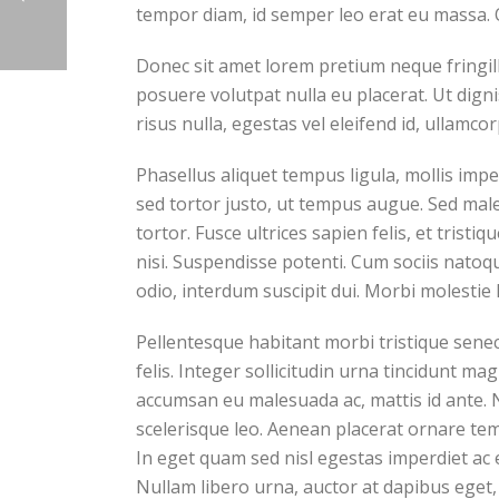
tempor diam, id semper leo erat eu massa. 
Donec sit amet lorem pretium neque fringil
posuere volutpat nulla eu placerat. Ut dign
risus nulla, egestas vel eleifend id, ullamcor
Phasellus aliquet tempus ligula, mollis im
sed tortor justo, ut tempus augue. Sed male
tortor. Fusce ultrices sapien felis, et trist
nisi. Suspendisse potenti. Cum sociis natoq
odio, interdum suscipit dui. Morbi molestie l
Pellentesque habitant morbi tristique senec
felis. Integer sollicitudin urna tincidunt m
accumsan eu malesuada ac, mattis id ante. N
scelerisque leo. Aenean placerat ornare tem
In eget quam sed nisl egestas imperdiet ac 
Nullam libero urna, auctor at dapibus eget, 