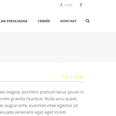
Login
LNA PREHLIADKA
CENNÍK
KONTAKT
AENEAN CONGUE, IPSUM VITAE SAGITTIS PLACERAT.
Print
Email
ies magna, porttitor pretium lacus ipsum in
orem gravida faucibus. Nulla arcu quam,
nas augue ante, euismod vitae egestas sit
lesuada venenatis eget eget lorem.