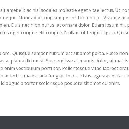
it amet elit ac nisl sodales molestie eget vitae lectus. Ut no
ac neque. Nunc adipiscing semper nisl in tempor. Vivamus mat
apien. Duis nec nibh purus, at ornare dolor. Etiam ipsum mi, pr
luctus eget congue elit congue. Nullam ut feugiat ligula. Qui
d orci. Quisque semper rutrum est sit amet porta. Fusce non 
sse platea dictumst. Suspendisse at mauris dolor, at mattis 
e enim vestibulum porttitor. Pellentesque vitae laoreet erat. 
im ac lectus malesuada feugiat. In orci risus, egestas et fauc
d augue a tortor scelerisque posuere sit amet eu enim.