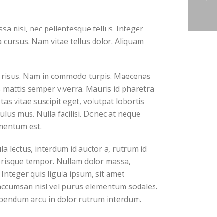
a nisi, nec pellentesque tellus. Integer
 cursus. Nam vitae tellus dolor. Aliquam
ar risus. Nam in commodo turpis. Maecenas
s mattis semper viverra. Mauris id pharetra
tas vitae suscipit eget, volutpat lobortis
lus mus. Nulla facilisi. Donec at neque
rmentum est.
a lectus, interdum id auctor a, rutrum id
elerisque tempor. Nullam dolor massa,
Integer quis ligula ipsum, sit amet
a accumsan nisl vel purus elementum sodales.
bibendum arcu in dolor rutrum interdum.