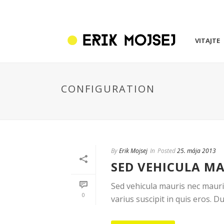
VITAJTE
CONFIGURATION
By
Erik Mojsej
In
Posted
25. mája 2013
SED VEHICULA MA
Sed vehicula mauris nec mauris
0
varius suscipit in quis eros. Du