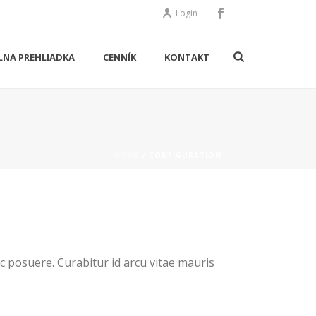
Login
LNA PREHLIADKA
CENNÍK
KONTAKT
HOME
/
CONFIGURATION
ac posuere. Curabitur id arcu vitae mauris