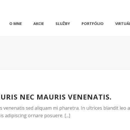
O MNE
AKCIE
SLUŽBY
PORTFÓLIO
VIRTUÁ
URIS NEC MAURIS VENENATIS.
 venenatis sed aliquam mi pharetra. In ultrices blandit leo 
is adipiscing ornare posuere. [...]