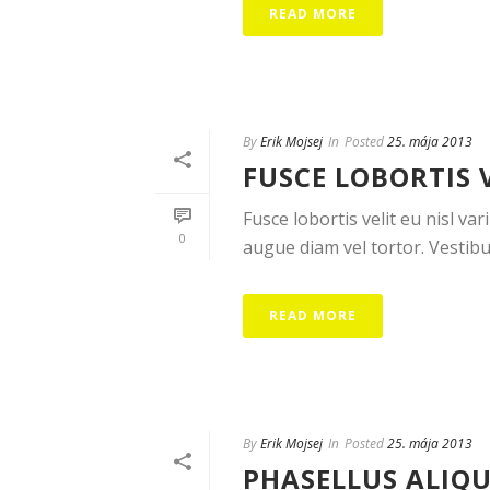
READ MORE
By
Erik Mojsej
In
Posted
25. mája 2013
FUSCE LOBORTIS 
Fusce lobortis velit eu nisl var
0
augue diam vel tortor. Vestibul
READ MORE
By
Erik Mojsej
In
Posted
25. mája 2013
PHASELLUS ALIQU