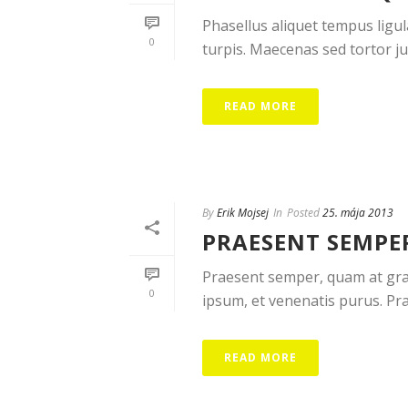
Phasellus aliquet tempus ligu
0
turpis. Maecenas sed tortor ju
READ MORE
By
Erik Mojsej
In
Posted
25. mája 2013
PRAESENT SEMPER
Praesent semper, quam at grav
0
ipsum, et venenatis purus. Prae
READ MORE