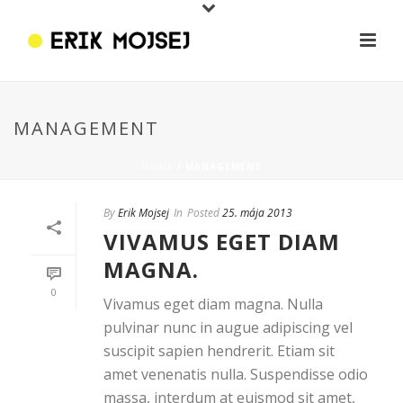
MANAGEMENT
HOME
/
MANAGEMENT
By
Erik Mojsej
In
Posted
25. mája 2013
VIVAMUS EGET DIAM
MAGNA.
0
Vivamus eget diam magna. Nulla
pulvinar nunc in augue adipiscing vel
suscipit sapien hendrerit. Etiam sit
amet venenatis nulla. Suspendisse odio
massa, interdum at euismod sit amet,